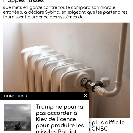
frappes russes
« Je mets en garde contre toute comparaison morale
erronée », a déclaré Sybiha, en exigeant que les partenaires
fournissent d’urgence des systèmes de
DON'T MISS
Trump ne pourra
pas accorder à
Kiev de licence
L’Ukraine se prépare à l’hiver le plus difficile
pour produire les
depuis le début du conflit, selon CNBC
missiles Patriot.