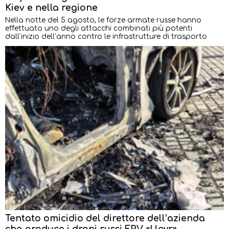
Kiev e nella regione
Nella notte del 5 agosto, le forze armate russe hanno
effettuato uno degli attacchi combinati più potenti
dall’inizio dell’anno contro le infrastrutture di trasporto
Tentato omicidio del direttore dell’azienda
che produce i droni russi FPV «Upyr»